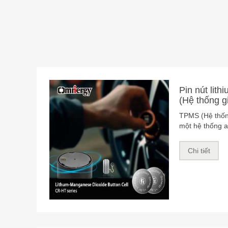
Pin nút lit
khóa xe hơi
Việc ứng dụng 
trong móc khóa
năng lượng cho
biến khác nha
Chi tiết
động bình thư