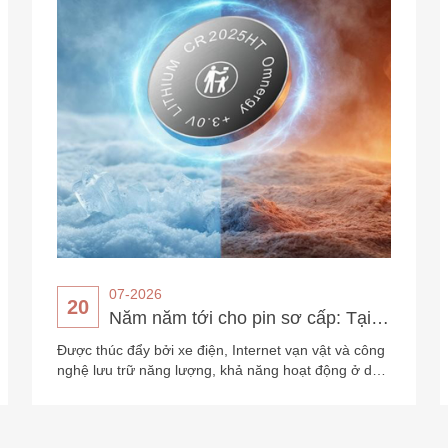
với pin lithium sơ cấp, tạo ra cơ hội tăng trưởng dựa
trên đổi mới cho Power Glory.
Trường Hợp
thium CR2032 cho TPMS
iám sát áp suất lốp)
 giám sát áp suất lốp) là
n toàn ô tô được sử dụng để
t và nhiệt độ lốp. Trong
áo là loại pin nhỏ thường
để cấp nguồn cho cảm biến
 khác.