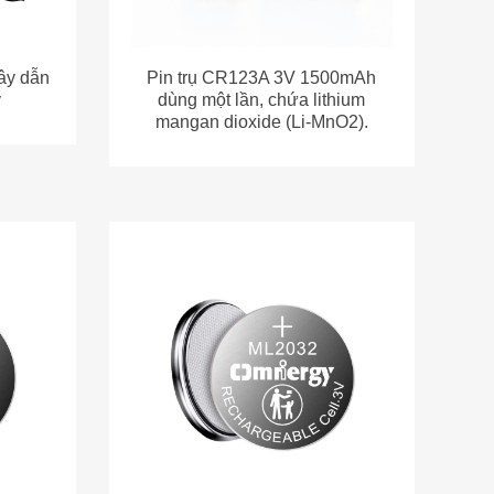
620 3V
Pin sạc lithium ML2032 3V
65mAh hợp kim nhôm
Yichang Power Glory
ồ Bắc" và "Trung tâm Đổi mới Liên doanh tỉnh Hồ Bắc về Nguồn điện Lithium siêu nhỏ hiệu suất cao". • Hơn 180 thiết bị kiểm tra chính xác: Phòng thí nghiệm được trang bị hơn 180 thiết bị nghiên cứu và phát triển hiện đại - bao gồm máy kiểm tra không phá hủy CT độ chính xác cao, hệ thống hình ảnh hoàn toàn tự động, máy đo biên dạng 3D, máy phân tích kích thước hạt bằng laser và hệ thống kiểm tra phóng điện tiên tiến - cung cấp khả năng hàng đầu trong ngành về nghiên cứu vật liệu và phân tích lỗi sản phẩm. • Đột phá công nghệ: Thông qua sự tích hợp lâu dài giữa ngành công nghiệp, giới học thuật và nghiên cứu,Bên cạnh những đột phá kỹ thuật chuyên dụng, Power Glory đã đạt được những tiến bộ đáng kể trong cấu trúc như pin dạng túi nhiều lớp. Những cải tiến này đã giúp tăng hiệu quả sử dụng lithium kim loại lên 15%–25% và tăng dung lượng pin lên 10%–25% với cùng thể tích, tạo ra một “rào cản” kỹ thuật vững chắc về an toàn, dung lượng và tuổi thọ. IV. Sản xuất thông minh hiện đại và kiểm soát an toàn đạt tiêu chuẩn y tế Để cung cấp cho người mua các sản phẩm chất lượng cao với độ nhất quán theo lô vượt trội và không có lỗi, Power Glory đã triển khai đầy đủ các hệ thống quản lý kỹ thuật số và thông minh: • Kiểm soát thông minh kỹ thuật số từ đầu đến cuối: Công ty đã đầu tư hơn 45 triệu RMB vào kiểm soát chất lượng và nâng cấp dây chuyền sản xuất thông minh, đạt tỷ lệ tự động hóa tổng thể vượt quá 80%. Các quy trình chính—như bơm chất điện phân, lắp ráp và thử nghiệm—được tự động hóa 100% và có tính năng kiểm tra hình ảnh CCD thời gian thực để ngăn chặn nghiêm ngặt các sản phẩm lỗi rời khỏi dây chuyền. • Đảm bảo đạt tiêu chuẩn ô tô và y tế: Công ty đã thiết lập một phòng sạch chuyên dụng, hoàn toàn tự động đáp ứng các tiêu chuẩn ô tô và đã áp dụng công nghệ xử lý bột khô tiên tiến. Sản phẩm của công ty đã vượt qua các bài kiểm tra nghiêm ngặt về khả năng tương thích sinh học và an toàn chống rò rỉ, đáp ứng các tiêu chuẩn an toàn tuyệt đối cần thiết cho thiết bị y tế, từ đó thúc đẩy thị trường chăm sóc sức khỏe thông minh đang phát triển nhanh chóng (ví dụ: hệ thống theo dõi đường huyết liên tục/CGM). V. Chứng nhận uy tín toàn diện & Chứng chỉ nhà sản xuất hàng đầu cho sự mở rộng toàn cầu không lo lắng Power Glory đã thiết lập một hệ thống chứng nhận quản lý và sản phẩm quốc tế mạnh mẽ, tuân thủ quy định, biến chúng tôi trở thành lựa chọn đáng tin cậy cho việc mua sắm, xuất khẩu và sản xuất theo hợp đồng tuân thủ quy định: • Chứng nhận hệ thống quản lý: Chúng tôi là một trong những công ty đầu tiên đạt được chứng nhận IATF 16949 (Hệ thống quản lý chất lượng ô tô), ISO 9001, ISO 14001, ISO 45001, ISO 50001 (Hệ thống quản lý năng lượng) và QC080000. Chúng tôi cũng đã vượt qua các cuộc kiểm toán trách nhiệm xã hội quốc tế của EcoVadis và BSCI. • An toàn Sản phẩm & Tuân thủ Môi trường: Toàn bộ dòng sản phẩm của chúng tôi đáp ứng các tiêu chuẩn UL, CE, UN38.3 (an toàn vận chuyển đường hàng không/đường biển) và IEC, cũng như các chứng nhận môi trường quốc tế nghiêm ngặt như RoHS và REACH, đảm bảo sản phẩm thân thiện với môi trường và không gây ô nhiễm. • Bảo vệ Thương mại 5 Triệu đô la: Để loại bỏ những lo ngại cho các khách hàng B2B lớn và người dùng cuối, toàn bộ dòng sản phẩm của Power Glory được bảo hiểm trách nhiệm sản phẩm toàn cầu trị giá 5 triệu đô la từ CHUBB, cung cấp một mạng lưới an toàn toàn diện cho doanh nghiệp của bạn. VI. Lợi thế Khác biệt: Tùy chỉnh Linh hoạt & Cung cấp Trực tiếp từ Nguồn 1. Cung cấp Trực tiếp & Bán buôn từ Kho: Là một nhà sản xuất lớn, chúng tôi duy trì lượng hàng tồn kho dồi dào các mẫu tiêu chuẩn (ví dụ: CR2032, CR2450, CR2016, CR2025, CR2477, CR3032) để đảm bảo giao hàng nhanh chóng. Bằng cách loại bỏ các trung gian,1. Bạn được hưởng lợi trực tiếp từ giá xuất xưởng. 2. Tùy chỉnh linh hoạt & Phát triển theo yêu cầu (OEM/ODM): Chúng tôi cung cấp các giải pháp năng lượng tùy chỉnh dựa trên các yêu cầu cụ thể của bạn về kích thước vật lý, nhiệt độ hoạt động khắc nghiệt và nhu cầu xung xả đặc biệt. Chúng tôi cung cấp dịch vụ tùy chỉnh cho các cực pin, dây dẫn, đầu nối, vỏ pin hình dạng tùy chỉnh và nhãn hiệu riêng (OEM/ODM), được hỗ trợ bởi 22 năm kinh nghiệm sản xuất theo hợp đồng để bảo vệ bí mật kinh doanh của bạn. 3. Hỗ trợ kỹ thuật và hậu mãi toàn diện: Được hỗ trợ bởi đội ngũ kỹ sư ứng dụng pin lithium chuyên nghiệp, chúng tôi cung cấp hỗ trợ kỹ thuật chuyên dụng trọn vòng đời - từ thử nghiệm mẫu ban đầu và thử nghiệm mẫu đến tư vấn kỹ thuật liên tục. Omnergy Technology luôn duy trì triết lý phát triển cốt lõi là "thúc đẩy tăng trưởng thông qua đổi mới và giành chiến thắng trong tương lai thông qua các giải pháp carbon thấp". Cho dù bạ