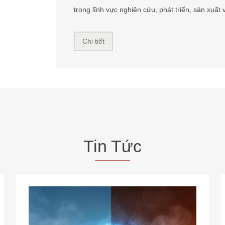
07-2026
20
Năm năm tới cho pin sơ cấp: Tại sao phạm vi nhiệt độ hoạt động rộng đang chuyển từ tính năng bổ sung thành tính năng thiết yếu?
Được thúc đẩy bởi xe điện, Internet vạn vật và công
nghệ lưu trữ năng lượng, khả năng hoạt động ở dải
nhiệt độ rộng đã trở thành tiêu chuẩn bắt buộc đối