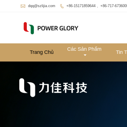

dqq@szlijia.com
+86-15171859644 、+86-717-673600

Các Sản Phẩm
Trang Chủ
Tin 