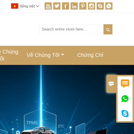








tiếng việt


ệ Chúng
Về Chúng Tôi
Chứng Chỉ
ôi



