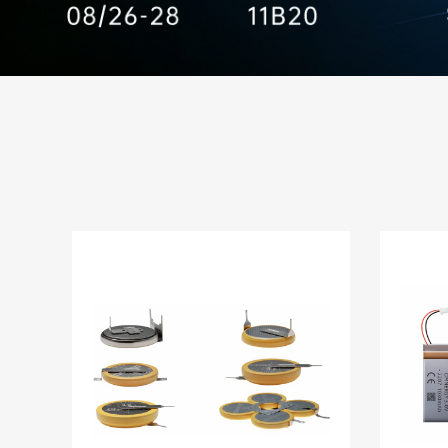
Pin cúc áo Lithium có chân và
Pin l
tab hàn tùy chỉnh Omnergy
CP332
năng 