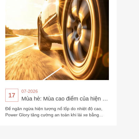
trong phạm vi nhiệt độ rộng (-40°C đến 125°C) để
cung cấp năng lượng cho Hệ thống Giám sát Áp
suất Lốp.
Pin nút lithium mangan được sử
dụng rộng rãi trong các thiết bị y tế
thông minh.
Pin nút lithium mangan được sử dụng rộng
rãi trong các thiết bị y tế thông minh. Các
thiết bị này yêu cầu nguồn điện liên tục và
ổn định để đảm bảo thiết bị hoạt động bình
Chi tiết
thường, từ đó đưa ra chẩn đoán và điều trị
chính xác, đáng tin cậy cho bệnh nhân.