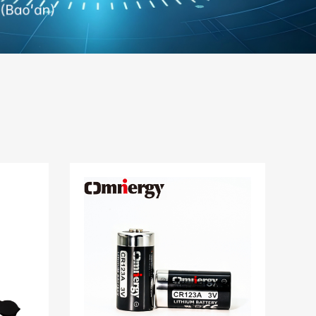
dây dẫn
Pin trụ CR123A 3V 1500mAh
y
dùng một lần, chứa lithium
mangan dioxide (Li-MnO2).