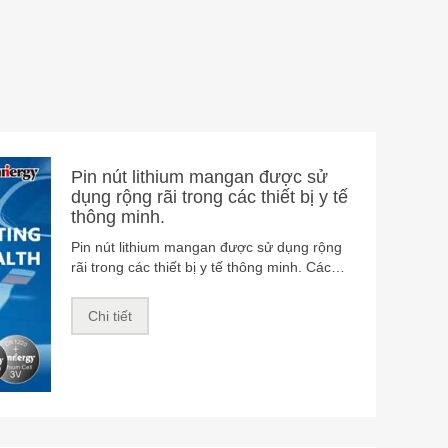
CR1220 Tế bào nút mangan
lithium cho máy đo đường huyết
Ứng dụng của pin Coin trong máy đo
đường huyết chủ yếu liên quan đến việc
cung cấp năng lượng cho máy đo đường
huyết để hỗ trợ công việc và hoạt động
Chi tiết
bình thường của nó.