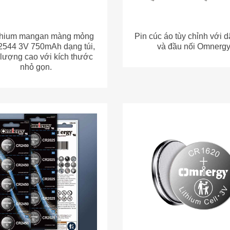
 nút đồng xu lithium 3V
Pin cúc áo Omnergy CR1
CR2450 600mAh
70mAh LiMnO2
Công ty TNHH Công nghệ 
Công ty TNHH Công nghệ Yichang Power Glory — (Nhà sản xuất trực tiếp & Công ty con thuộc sở hữu hoàn toàn của một công ty niêm yết) I. Thế mạnh và bối cảnh doanh nghiệp: 22 năm kinh nghiệm được hỗ trợ bởi một nhà sản xuất niêm yết lớn Công ty TNHH Công nghệ Yichang Power Glory ("Power Glory") là công ty hàng đầu thế giới trong lĩnh vực nghiên cứu, phát triển, sản xuất và kinh doanh pin lithium siêu nhỏ. Đây là công ty con thuộc sở hữu hoàn toàn của công ty niêm yết Power Glory Battery Tech (Hubei) Co., Ltd. (Mã chứng khoán: 920237). Công ty sở hữu thương hiệu pin lithium siêu nhỏ nổi tiếng "Omnergy" được công nhận cả trong và ngoài nước. Kể từ khi thành lập năm 2004, công ty luôn tập trung vào đổi mới và đột phá công nghệ trong lĩnh vực pin lithium siêu nhỏ sơ cấp. Sau 22 năm tăng trưởng nhanh chóng, Power Glory đã phát triển thành một doanh nghiệp "Tiểu Khổng Lồ" cấp quốc gia (được công nhận về chuyên môn hóa, tinh tế, độc đáo và đổi mới), một "Nhà máy Xanh" được Bộ Công nghiệp và Công nghệ Thông tin (MIIT) chứng nhận, và là đơn vị chủ chốt soạn thảo các tiêu chuẩn ngành cho pin sơ cấp tại Trung Quốc. Công ty vận hành một khu công nghiệp thông minh hiện đại rộng hơn 100 mẫu (khoảng 6,7 ha) tại Nghi Xương, Hồ Bắc, với 44 dây chuyền lắp ráp tự động hóa cao. Với công suất sản xuất hàng tháng vượt quá 66 triệu pin lithium siêu nhỏ, quy mô sản xuất và khối lượng xuất khẩu của công ty nằm trong số những công ty hàng đầu tại Trung Quốc. Là một nhà sản xuất có tính quốc tế hóa cao, Power Glory xuất khẩu hơn 60% sản phẩm sang các thị trường bao gồm Mỹ, Đức, Thụy Điển, Nhật Bản và Ấn Độ, đóng vai trò là đối tác chiến lược lâu dài và ổn định cho nhiều tập đoàn khổng lồ hàng đầu thế giới trong lĩnh vực pin tiêu dùng và công nghiệp. II. Danh mục sản phẩm cốt lõi toàn diện: Đáp ứng nhu cầu mua sắm B2B trọn gói. Tận dụng chuyên môn sản xuất sâu rộng, Power Glory đã phát triển một danh mục sản phẩm năng lượng siêu nhỏ toàn diện bao gồm pin cúc áo, pin túi, pin hình trụ và siêu tụ điện. Hiểu được các yêu cầu khắt khe về thông số kỹ thuật và khả năng tương thích sản phẩm từ phía người mua trên nền tảng 1688, chúng tôi tự hào giới thiệu tám dòng sản phẩm cốt lõi sau: • Dòng pin cúc áo tiêu chuẩn CR: Có điện áp hoạt động tiêu chuẩn 3.0V, mật độ năng lượng cao và hiệu suất lưu trữ tuyệt vời. Với tỷ lệ tự xả hàng năm được kiểm soát dưới 2% và tuổi thọ hơn 10 năm, những viên pin này đóng vai trò là nguồn điện tiêu chuẩn cho bo mạch chủ PC, thiết bị POS, thiết bị y tế và đồng hồ đo điện thông minh. • Dòng pin dung lượng cao/xung cao CR/PH: Được thiết kế đặc biệt cho giao tiếp IoT không dây tần số cao, những viên pin này cung cấp khả năng xả xung cao hơn 50% so với pin tiêu chuẩn, lý tưởng cho các mô-đun truyền thông 5G, mã bảo mật ngân hàng không dây, chìa khóa xe thông minh, vòng đeo tay thông minh và nhiều thiết bị phần cứng thông minh khác. • Dòng pin CR/HT & CR/T dải nhiệt độ rộng/nhiệt độ cao: Vượt qua giới hạn nhiệt độ của các loại pin thông thường,Những loại pin này hoạt động an toàn và ổn định trong môi trường khắc nghiệt từ -40°C đến 125°C. Chúng được thiết kế cho các ứng dụng cấp ô tô và công nghiệp như Hệ thống Giám sát Áp suất Lốp (TPMS), công tắc thông minh và hệ thống Thu phí Điện tử (ETC). • Dòng CR/D Nhiệt độ Thấp: Với khả năng khởi động ở nhiệt độ thấp tuyệt vời và hiệu suất xả liên tục, những loại pin này khắc phục được các thách thức về độ bền trong môi trường đóng băng và được sử dụng rộng rãi trong các thẻ hậu cần chuỗi lạnh, cảm biến thông minh ngoài trời ở các vùng lạnh và cơ sở hạ tầng IoT. • Dòng BR Carbon Monofluoride Nhiệt độ Rộng: Sử dụng vật liệu catốt carbon monofluoride, những loại pin này cung cấp năng lượng riêng cao hơn 250 Wh/kg và phạm vi nhiệt độ hoạt động từ -40°C đến 85°C, khiến chúng trở thành lựa chọn mạnh mẽ cho nguồn điện dự phòng máy chủ, hệ thống an ninh cao cấp và bo mạch chủ điều khiển công nghiệp. • Dòng CP Túi Mỏng: Với thiết kế cấu trúc xếp chồng và cuộn xoắn sáng tạo, những loại pin này siêu mỏng và rất linh hoạt với khả năng sử dụng lithium được cải thiện đáng kể; Chúng được thiết kế riêng cho các ứng dụng như Nhãn kệ điện tử (ESL) trong bán lẻ hiện đại, thẻ thông minh siêu mỏng, thiết bị theo dõi GPS và thiết bị đeo y tế. • Dòng pin cúc áo sạc ML: Kết hợp tuổi thọ chu kỳ cao với độ ổn định vượt trội, chúng thường được sử dụng trong mạch đồng hồ thời gian thực của máy tính xách tay (NB), hệ thống giám sát an ninh và các thiết bị có độ chính xác cao. • Dòng siêu tụ điện Lithium-Ion LSC: Kết hợp mật độ năng lượng cao của pin lithium với khả năng phóng xung vượt trội của siêu tụ điện, chúng cung cấp đầu ra công suất cao tức thời cho các thiết bị truyền xung tần số cao và truyền dữ liệu IoT không dây. III. Phòng thí nghiệm Nghiên cứu & Phát triển và Kiểm soát Chất lượng Tiên tiến: Sức mạnh Công nghệ Hàng đầu Ngành Công nghiệp Glory tin tưởng chắc chắn rằng công nghệ là động lực sản xuất chính. Công ty tự hào có một đội ngũ R&D chuyên gia do Chủ tịch Wang Jian dẫn đầu - một thành viên cốt lõi của ủy ban kỹ thuật của Ủy ban Tiêu chuẩn Pin Cơ bản và là người soạn thảo chính các tiêu chuẩn pin quốc gia. • Nền tảng Nghiên cứu và Phát triển tiên tiến: Công ty đã xây dựng phòng thí nghiệm trung tâm kiểm tra tiêu chuẩn hóa rộng 1.100 mét vuông và đạt được các chứng nhận cấp tỉnh chính thức, bao gồm "Trung tâm Công nghệ Doanh nghiệp tỉnh H