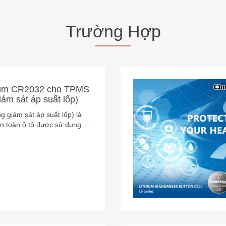
hium CR2032 cho chìa
pin nút dung lượng cao
 ô tô chủ yếu là cung cấp
 các thiết bị điện tử và cảm
u để đảm bảo chúng hoạt
ờng.