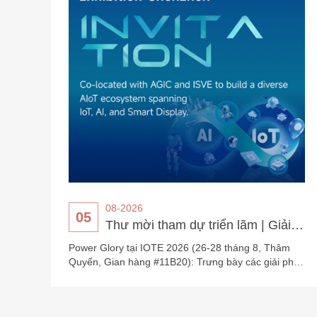
và bộ nguồn tùy chỉnh phạm vi nhiệt độ rộng (-40°C
đến 125°C).
Pin nút li
(Hệ thống g
TPMS (Hệ thống
một hệ thống a
theo dõi áp suấ
TPMS, Pin nút 
Chi tiết
được sử dụng 
và các bộ phận