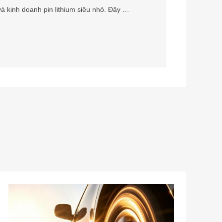
07-2026
17
Mùa hè: Mùa cao điểm của hiện tượng nổ lốp - Hệ thống cảnh báo sớm TPMS của Power Glory
Để ngăn ngừa hiện tượng nổ lốp do nhiệt độ cao,
Power Glory tăng cường an toàn khi lái xe bằng
cách cung cấp pin lithium đáng tin cậy, hoạt động