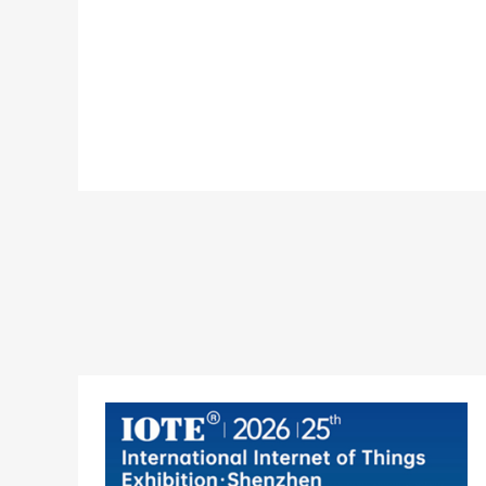
08-2026
05
Thư mời tham dự triển lãm | Giải pháp pin IoT toàn diện của Power Glory ra mắt tại Triển lãm IOTE
Power Glory tại IOTE 2026 (26-28 tháng 8, Thâm
Quyến, Gian hàng #11B20): Trưng bày các giải pháp
pin IoT toàn diện, bao gồm pin nút CR đáng tin cậy