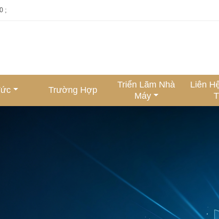
0 ;
Triển Lãm Nhà
Liên H
Tức
Trường Hợp
Máy
T