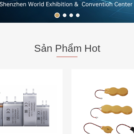
ithium mangan màng mỏng
Pin cúc áo tùy chỉnh với 
544 3V 750mAh dạng túi,
và đầu nối Omnerg
lượng cao với kích thước
nhỏ gọn.