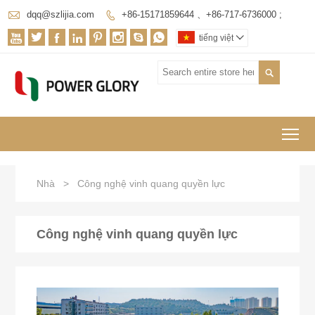

dqq@szlijia.com
+86-15171859644 、+86-717-6736000 ;









tiếng việt


To
Nhà
>
Công nghệ vinh quang quyền lực
Công nghệ vinh quang quyền lực