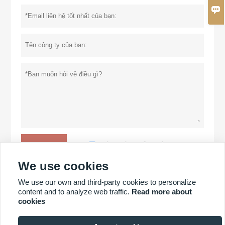

Chính sách bảo mật
Đệ trình
We use cookies
We use our own and third-party cookies to personalize
NHIỀU SẢN PHẨM HƠN
content and to analyze web traffic.
Read more about
cookies
NHIỀU DỊCH VỤ HƠN