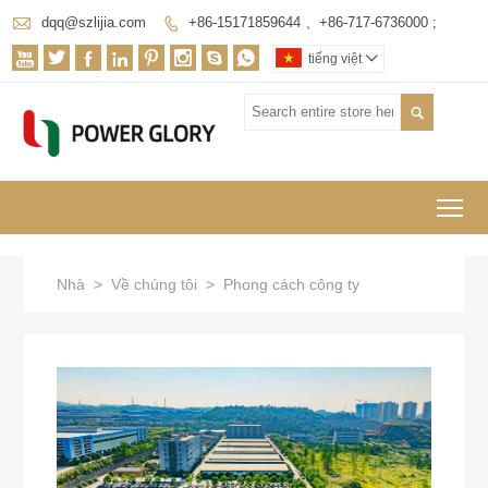

dqq@szlijia.com
+86-15171859644 、+86-717-6736000 ;









tiếng việt


To
Nhà
>
Về chúng tôi
>
Phong cách công ty