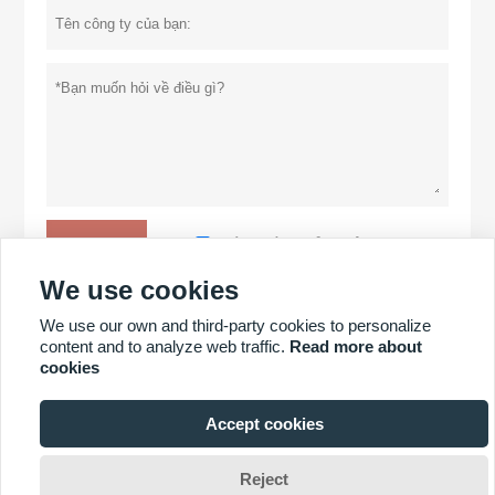
Chính sách bảo mật
Đệ trình
We use cookies
We use our own and third-party cookies to personalize
NHIỀU SẢN PHẨM HƠN
content and to analyze web traffic.
Read more about
cookies
NHIỀU DỊCH VỤ HƠN
Accept cookies
Bản quyền thuộc về © CÔNG TY TNHH CÔNG NGHỆ YICHANG
Reject
POWER GLORY.