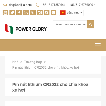

dqq@szlijia.com
+86-15171859644 、+86-717-6736000 ;









tiếng việt


To
Nhà
>
Trường hợp
>
Pin nút lithium CR2032 cho chìa khóa xe hơi
Pin nút lithium CR2032 cho chìa khóa
xe hơi