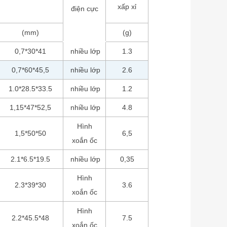
xấp xỉ
điện cực
(mm)
(g)
0,7*30*41
nhiều lớp
1.3
0,7*60*45,5
nhiều lớp
2.6
1.0*28.5*33.5
nhiều lớp
1.2
1,15*47*52,5
nhiều lớp
4.8
Hình
1,5*50*50
6,5
xoắn ốc
2.1*6.5*19.5
nhiều lớp
0,35
Hình
2.3*39*30
3.6
xoắn ốc
Hình
2.2*45.5*48
7.5
xoắn ốc