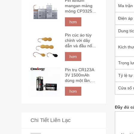
Pin lithium
mangan màng
Ma trận
mỏng CP332544
3V 750mAh
Điện áp
dạng túi, năng
hơn
lượng cao với
Dung tí
kích thước nhỏ
Pin cúc áo tùy
gọn.
chỉnh với dây
dẫn và đầu nối
Kích thư
Omnergy
hơn
Trọng lư
Pin trụ CR123A
3V 1500mAh
Tỷ lệ tự
dùng một lần,
chứa lithium
Cửa sổ 
mangan dioxide
hơn
(Li-MnO2).
Đầy đủ cá
Chi Tiết Liên Lạc