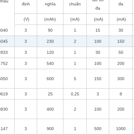
 mẫu
định
nghĩa
chuẩn
đa
đa
(V)
(mAh)
(mA)
(mA)
(mA)
3040
3
90
1
15
30
6045
3
230
2
100
150
2833
3
120
1
30
50
4752
3
540
1
100
200
5050
3
600
5
150
300
0619
3
25
0,25
3
8
3830
3
400
2
100
200
4147
3
900
1
500
1000