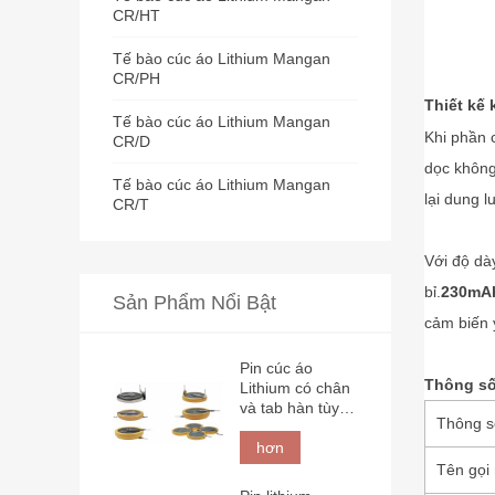
CR/HT
Tế bào cúc áo Lithium Mangan
CR/PH
Thiết kế 
Tế bào cúc áo Lithium Mangan
Khi phần 
CR/D
dọc không
Tế bào cúc áo Lithium Mangan
lại dung 
CR/T
Với độ dày
bỉ.
230mA
Sản Phẩm Nổi Bật
cảm biến 
Pin cúc áo
Thông số
Lithium có chân
và tab hàn tùy
Thông s
chỉnh Omnergy
hơn
Tên gọi