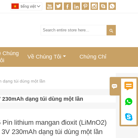








tiếng việt


ệ Chúng
Về Chúng Tôi
Chứng Chỉ
ôi
 dạng túi dùng một lần


V 230mAh dạng túi dùng một lần


Pin lithium mangan đioxit (LiMnO2)
 3V 230mAh dạng túi dùng một lần