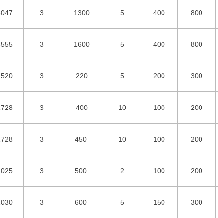
3047
3
1300
5
400
800
3555
3
1600
5
400
800
1520
3
220
5
200
300
1728
3
400
10
100
200
1728
3
450
10
100
200
2025
3
500
2
100
200
2030
3
600
5
150
300