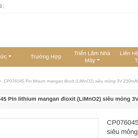
0 ;
Triển Lãm Nhà
Liên H
Tức
Trường Hợp
Máy
T
>
CP076045 Pin lithium mangan đioxit (LiMnO2) siêu mỏng 3V 230mAh
45 Pin lithium mangan đioxit (LiMnO2) siêu mỏng 3
CP076045 
siêu mỏng