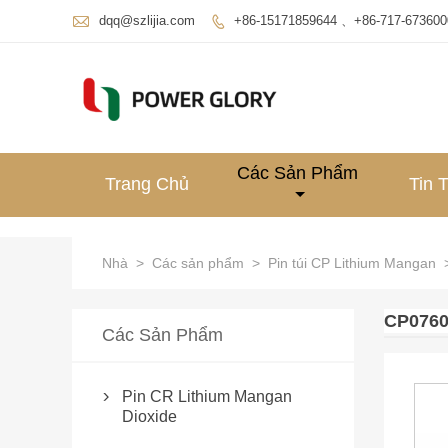

dqq@szlijia.com
+86-15171859644 、+86-717-673600

Các Sản Phẩm
Trang Chủ
Tin 
Nhà
>
Các sản phẩm
>
Pin túi CP Lithium Mangan
CP0760
Các Sản Phẩm
Pin CR Lithium Mangan

Dioxide