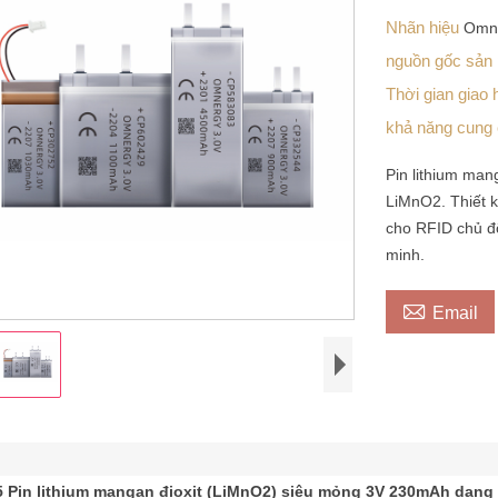
Nhãn hiệu
Omn
nguồn gốc sả
Thời gian giao
khả năng cung
Pin lithium ma
LiMnO2. Thiết k
cho RFID chủ độ
minh.

Email
 Pin lithium mangan đioxit (LiMnO2) siêu mỏng 3V 230mAh dạng 