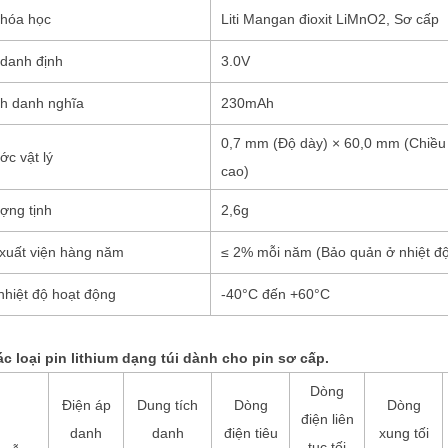
 hóa học
Liti Mangan đioxit LiMnO2, Sơ cấp
 danh định
3.0V
ch danh nghĩa
230mAh
0,7 mm (Độ dày) × 60,0 mm (Chiều
ớc vật lý
cao)
ợng tịnh
2,6g
 xuất viện hàng năm
≤ 2% mỗi năm (Bảo quản ở nhiệt độ
nhiệt độ hoạt động
-40°C đến +60°C
c loại pin lithium dạng túi dành cho pin sơ cấp.
Dòng
Điện áp
Dung tích
Dòng
Dòng
điện liên
danh
danh
điện tiêu
xung tối
tục tối