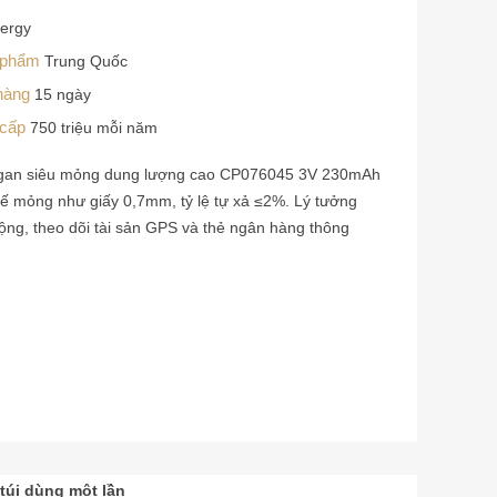
ergy
n phẩm
Trung Quốc
 hàng
15 ngày
 cấp
750 triệu mỗi năm
ngan siêu mỏng dung lượng cao CP076045 3V 230mAh
ế mỏng như giấy 0,7mm, tỷ lệ tự xả ≤2%. Lý tưởng
ng, theo dõi tài sản GPS và thẻ ngân hàng thông
túi dùng một lần