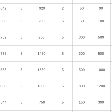
4642
3
920
2
50
90
1330
3
200
5
50
100
2752
3
950
5
300
500
2775
3
1450
5
300
500
3555
3
1350
5
500
1000
5050
3
1800
5
800
1200
2544
3
750
5
150
300