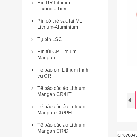
Pin BR Lithium

Fluorocarbon
Pin có thể sạc lại ML

Lithium-Aluminium
Tụ pin LSC

Pin túi CP Lithium

Mangan
Tế bào pin Lithium hình

trụ CR
Tế bào cúc áo Lithium

Mangan CR/HT
Tế bào cúc áo Lithium

Mangan CR/PH
Tế bào cúc áo Lithium

Mangan CR/D
CP076045