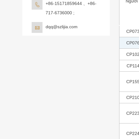
Người
+86-15171859644 、+86-

717-6736000 ;
dqq@szlijia.com

CP07
CP07
CP10
CP11
CP15
CP21
CP22
CP22