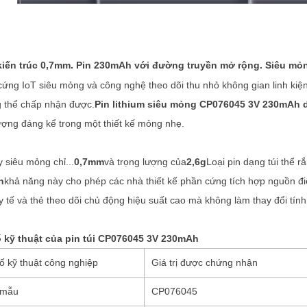
kiến ​​trúc 0,7mm. Pin 230mAh với đường truyền mở rộng. Siêu mỏ
cứng IoT siêu mỏng và công nghệ theo dõi thu nhỏ không gian linh kiện
 thể chấp nhận được.
Pin lithium siêu mỏng CP076045 3V 230mAh 
lượng đáng kể trong một thiết kế mỏng nhẹ.
 siêu mỏng chỉ...
0,7mm
và trọng lượng của
2,6g
Loại pin dạng túi thể 
h
khả năng này cho phép các nhà thiết kế phần cứng tích hợp nguồn điện
y tế và thẻ theo dõi chủ động hiệu suất cao mà không làm thay đổi tín
 kỹ thuật của pin túi CP076045 3V 230mAh
ố kỹ thuật công nghiệp
Giá trị được chứng nhận
 mẫu
CP076045