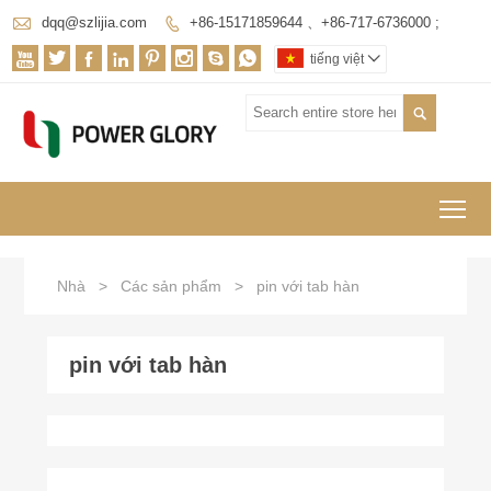

dqq@szlijia.com
+86-15171859644 、+86-717-6736000 ;









tiếng việt


To
Nhà
>
Các sản phẩm
>
pin với tab hàn
pin với tab hàn