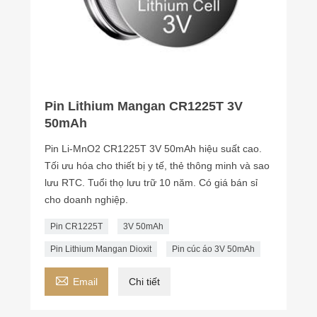
Pin Lithium Mangan CR1225T 3V
50mAh
Pin Li-MnO2 CR1225T 3V 50mAh hiệu suất cao.
Tối ưu hóa cho thiết bị y tế, thẻ thông minh và sao
lưu RTC. Tuổi thọ lưu trữ 10 năm. Có giá bán sỉ
cho doanh nghiệp.
Pin CR1225T
3V 50mAh
Pin Lithium Mangan Dioxit
Pin cúc áo 3V 50mAh

Email
Chi tiết