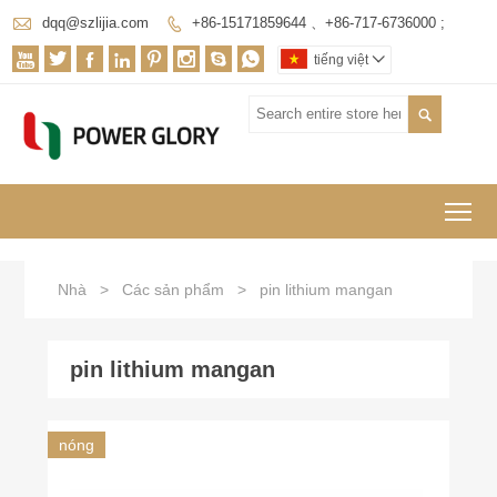

dqq@szlijia.com
+86-15171859644 、+86-717-6736000 ;









tiếng việt


To
Nhà
>
Các sản phẩm
>
pin lithium mangan
pin lithium mangan
nóng