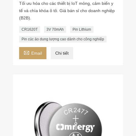
Tối ưu hóa cho các thiết bị IoT mỏng, cảm biến y
tế và chìa khóa ô tô. Giá bán sỉ cho doanh nghiệp
(B2B).
CR1620T
3V 70mAh
Pin Lithium
Pin cúc áo dung lượng cao dành cho công nghiệp

Email
Chi tiết